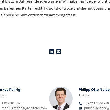
t bis zum Jahresende zu erwarten? Wir haben einige der wichti
en Bereichen Kartellrecht, Fusionskontrolle und die mit Spannun
usländische Subventionen zusammengefasst.
rkus Röhrig
Philipp Otto Neide
rtner
Partner
+32 27885 525
+49 211 8304 719
markus.roehrig@hengeler.com
philipp.neideck