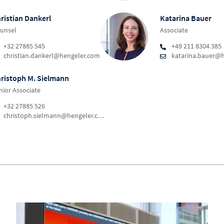
ristian Dankerl
Katarina Bauer
unsel
Associate
+32 27885 545
+49 211 8304 385
christian.dankerl@hengeler.com
katarina.bauer@
ristoph M. Sielmann
nior Associate
+32 27885 526
christoph.sielmann@hengeler.com