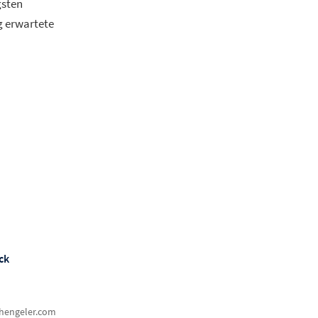
gsten
g erwartete
ck
@hengeler.com