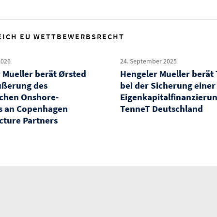
EICH EU WETTBEWERBSRECHT
2026
24. September 2025
 Mueller berät Ørsted
Hengeler Mueller berät
ußerung des
bei der Sicherung einer
chen Onshore-
Eigenkapitalfinanzierun
s an Copenhagen
TenneT Deutschland
ucture Partners