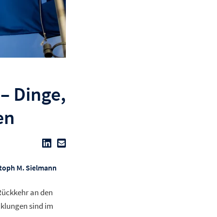
– Dinge,
en
toph M. Sielmann
Rückkehr an den
cklungen sind im