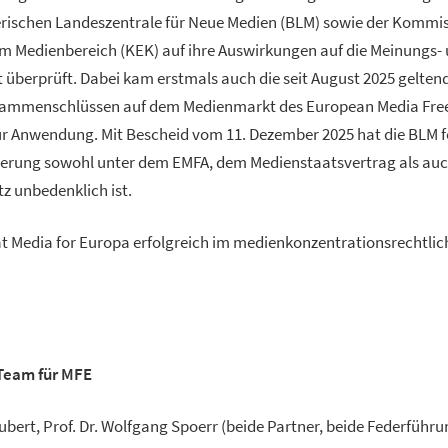
rischen Landeszentrale für Neue Medien (BLM) sowie der Kommis
im Medienbereich (KEK) auf ihre Auswirkungen auf die Meinungs-
t überprüft. Dabei kam erstmals auch die seit August 2025 geltend
ammenschlüssen auf dem Medienmarkt des European Media Free
r Anwendung. Mit Bescheid vom 11. Dezember 2025 hat die BLM fes
erung sowohl unter dem EMFA, dem Medienstaatsvertrag als au
 unbedenklich ist.
at Media for Europa erfolgreich im medienkonzentrationsrechtli
Team für MFE
hubert, Prof. Dr. Wolfgang Spoerr (beide Partner, beide Federführ