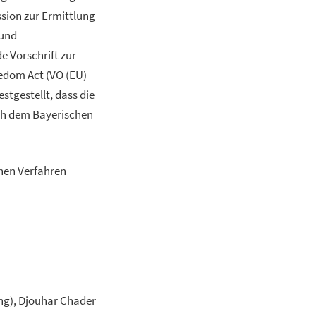
sion zur Ermittlung
 und
e Vorschrift zur
dom Act (VO (EU)
tgestellt, dass die
ch dem Bayerischen
chen Verfahren
ung), Djouhar Chader