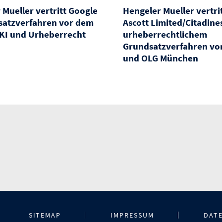
 Mueller vertritt Google
Hengeler Mueller vertri
satzverfahren vor dem
Ascott Limited/Citadines
KI und Urheberrecht
urheberrechtlichem
Grundsatzverfahren vo
und OLG München
SITEMAP
IMPRESSUM
DAT