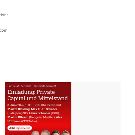
ions
.com