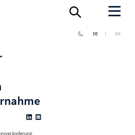
DE
EN
r
m
bernahme
ungsveränderung