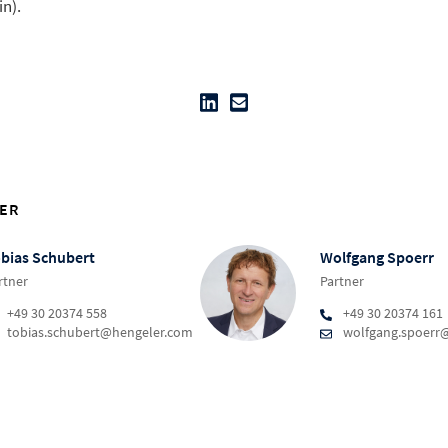
in).
ER
bias Schubert
Wolfgang Spoerr
rtner
Partner
+49 30 20374 558
+49 30 20374 161
tobias.schubert@hengeler.com
wolfgang.spoerr
T