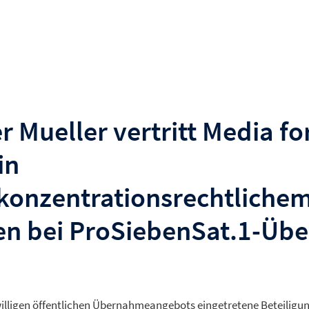
 Mueller vertritt Media fo
in
onzentrationsrechtliche
en bei ProSiebenSat.1-Ü
eiwilligen öffentlichen Übernahmeangebots eingetretene Beteilig