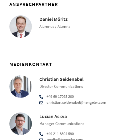
ANSPRECHPARTNER
Daniel Möritz
Alumnus / Alumna
MEDIENKONTAKT
Christian Seidenabel
Director Communications
+49 69 17095 200
christian.seidenabel@hengeler.com
Lucian Ackva
Manager Communications
+49 211 8304 590
media@hengeler.com